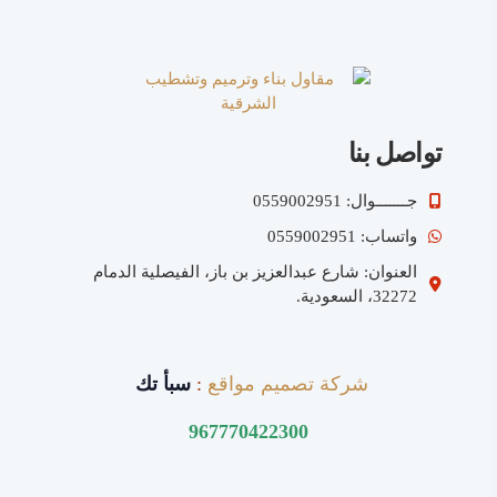
تواصل بنا
جـــــــوال: 0559002951
واتساب: 0559002951
العنوان: شارع عبدالعزيز بن باز، الفيصلية الدمام
32272، السعودية.
شركة تصميم مواقع
:
سبأ تك
967770422300