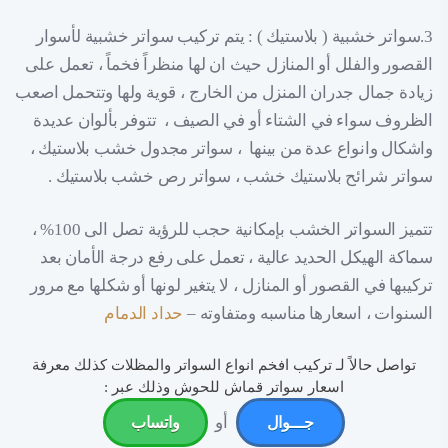
3.سواتر خشبية ( بلاستيك ) : يتم تركيب سواتر خشبية لأسوار
القصور والفلل أو المنازل حيث ان لها منظراً فخماً ، تعمل على
زيادة جمال جدران المنزل من الخارج ، قوية ولها وتتحمل اصعب
الظروف سواء في الشتاء أو في الصيف ، تتوفر بألوان عديدة
واشكال وانواع عدة من بينها ، سواتر مجدول خشب بلاستيك ،
سواتر شرائح بلاستيك خشب ، سواتر رص خشب بلاستيك .
تتميز السواتر الخشب بإمكانية حجب للرؤية تصل الى 100% ،
سماكة الهيكل الحديد عالية ، تعمل على رفع درجة الأمان بعد
تركيبها في القصور أو المنازل ، لا يتغير لونها أو شكلها مع مرور
السنوات ، اسعارها مناسبه ومتفاوته –
حداد الدمام
تواصل حالاً لـ تركيب افخم انواع السواتر والمظلات كذلك معرفة
اسعار سواتر قماش للحوش وذلك عبر :
أو
جـــوال
واتساب