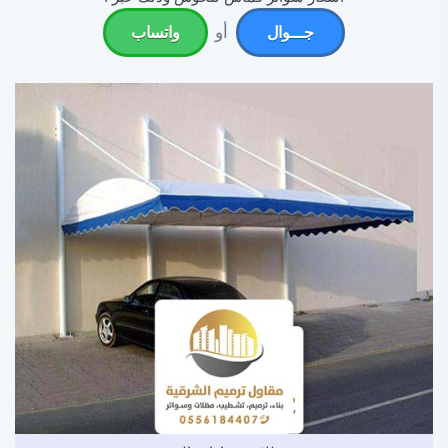
أو
جـــوال
واتساب