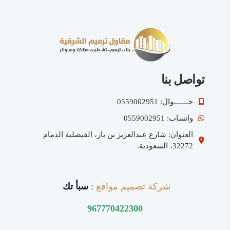
تواصل بنا
جـــــــوال: 0559002951
واتساب: 0559002951
العنوان: شارع عبدالعزيز بن باز، الفيصلية الدمام
32272، السعودية.
شركة تصميم مواقع
:
سبأ تك
967770422300