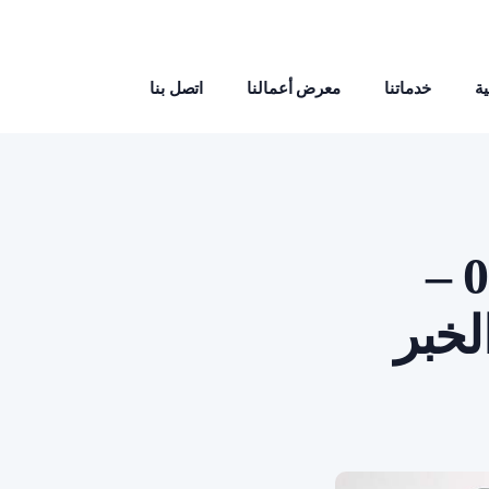
ة
خدماتنا
معرض أعمالنا
اتصل بنا
معلم بويه في الدمام 0559002951 –
لخبر