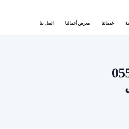
ة
خدماتنا
معرض أعمالنا
اتصل بنا
05590029