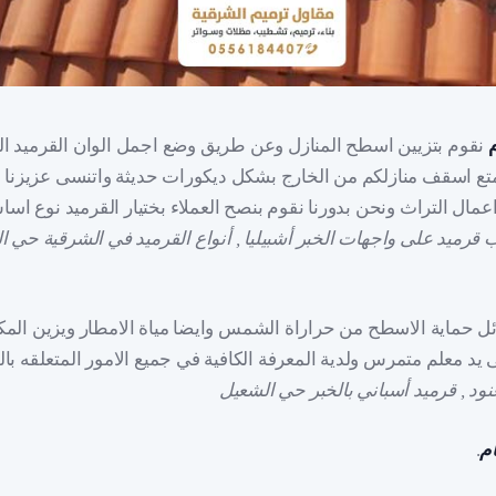
نقوم بتزيين اسطح المنازل وعن طريق وضع اجمل الوان القرميد الت
تتمتع اسقف منازلكم من الخارج بشكل ديكورات حديثة واتنسى عزيزنا 
ال التراث ونحن بدورنا نقوم بنصح العملاء بختيار القرميد نوع اس
 قرميد على واجهات الخبر أشبيليا , أنواع القرميد في الشرقية حي 
ئل حماية الاسطح من حراراة الشمس وايضا مياة الامطار ويزين المك
 يد معلم متمرس ولدية المعرفة الكافية في جميع الامور المتعلقه بالق
ود , قرميد أسباني بالخبر حي الشعيل
م
.