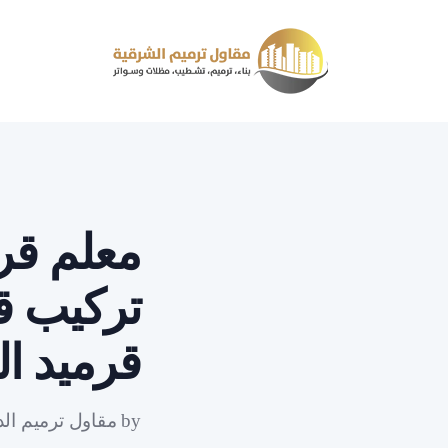
تركيب قر
قرميد ا
by
مقاول ترميم الد