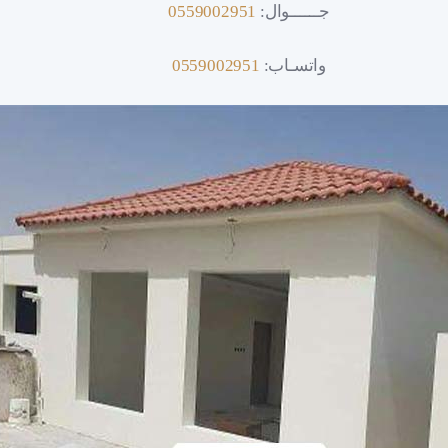
جــــــوال:
0559002951
واتسـاب:
0559002951