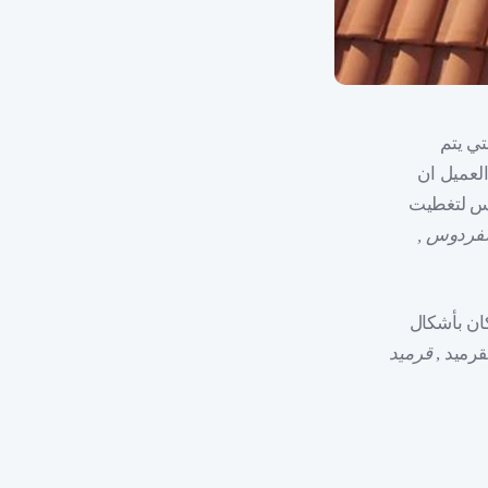
ي يتم
العميل ان
اس لتغطيت
الفردوس ,
ان بأشكال
رميد ,
قرميد