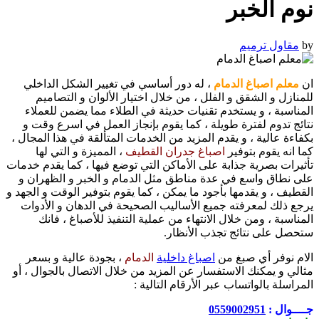
نوم الخبر
by
مقاول ترميم
ان
معلم اصباغ الدمام
، له دور أساسي في تغيير الشكل الداخلي
للمنازل و الشقق و الفلل ، من خلال اختيار الألوان و التصاميم
المناسبة ، و يستخدم تقنيات حديثة في الطلاء مما يضمن للعملاء
نتائج تدوم لفترة طويلة ، كما يقوم بإنجاز العمل في اسرع وقت و
بكفاءة عالية ، و يقدم المزيد من الخدمات المتألقة في هذا المجال ،
كما انه يقوم بتوفير
اصباغ جدران القطيف
، المميزة و التي لها
تأثيرات بصرية جذابة على الأماكن التي توضع فيها ، كما يقدم خدمات
على نطاق واسع في عدة مناطق مثل الدمام و الخبر و الظهران و
القطيف ، و يقدمها بأجود ما يمكن ، كما يقوم بتوفير الوقت و الجهد و
يرجع ذلك لمعرفته جميع الأساليب الصحيحة في الدهان و الأدوات
المناسبة ، ومن خلال الانتهاء من عملية التنفيذ للأصباغ ، فانك
ستحصل على نتائج تجذب الأنظار.
الام نوفر أي صبغ من
اصباغ داخلية
الدمام
، بجودة عالية و بسعر
مثالي و يمكنك الاستفسار عن المزيد من خلال الاتصال بالجوال ، أو
المراسلة بالواتساب عبر الأرقام التالية :
جــــوال :
0559002951