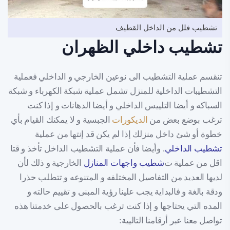
تشطيب فلل من الداخل القطيف
تشطيب داخلي الظهران
تنقسم عملية التشطيب الى نوعين الخارجي و الداخلي فعملية
التشطيبات الداخلية للمنزل تشمل عملية شبكة الكهرباء و شبكة
السباكه و أيضا التلييس الداخلي و أيضا الدهانات و إذا كنت
ترغب بوضع بعض من
الديكورات
الجبسية و لا يمكنك القيام بأي
خطوة أو شئ داخل منزلك إذا لم يكن قد إنتها من عملية
تشطيب الداخلي
. وأيضا فأن عملية التشطيب الداخل تأخذ و قتا
اقل من عملية ت
شطيب واجهات المنازل
الخارجية و ذلك لأن
لديها العديد من التفاصيل المختلفه و المتنوعه و تتطلب حذرا
ودقة بالغة و فالبداية يجب علينا رؤية المبنى و تقييم حالته و
المده التي يحتاجها و إذا كنت ترغب بالحصول على خدمتنا هذه
تواصل معنا عبر أرقامنا التاليية: