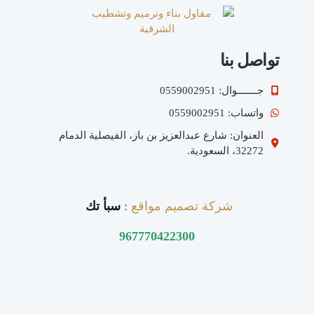
تواصل بنا
جـــــــوال: 0559002951
واتساب: 0559002951
العنوان: شارع عبدالعزيز بن باز، الفيصلية الدمام
32272، السعودية.
شركة تصميم مواقع
:
سبأ تك
967770422300