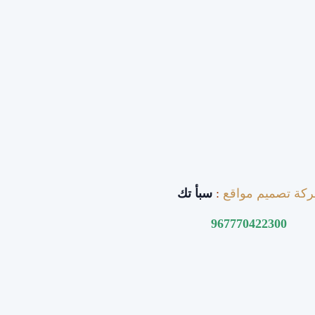
كة تصميم مواقع
:
سبأ تك
967770422300