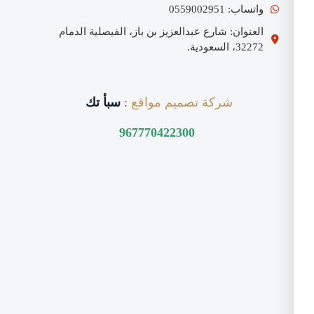
واتساب: 0559002951
العنوان: شارع عبدالعزيز بن باز، الفيصلية الدمام
32272، السعودية.
شركة تصميم مواقع
:
سبأ تك
967770422300