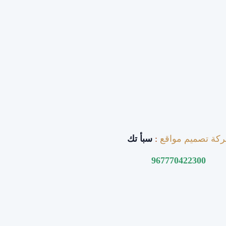
كة تصميم مواقع
:
سبأ تك
967770422300