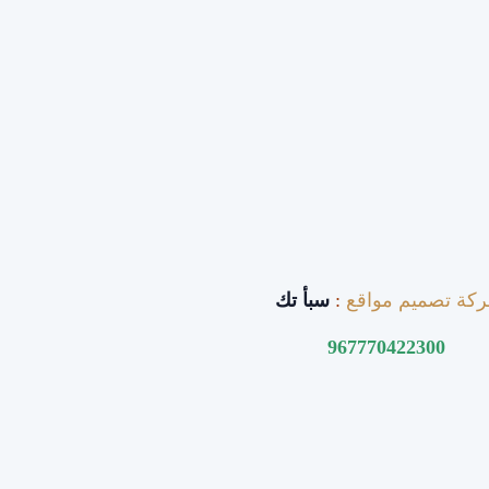
كة تصميم مواقع
:
سبأ تك
967770422300